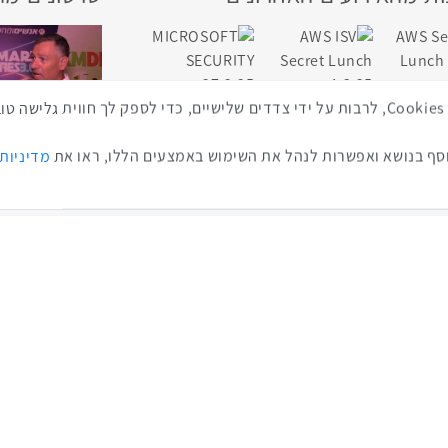
באתר זה נעשה שימוש בטכנולוגיות איסוף מידע כגון Cookies, לרבות על ידי צדדים שלישיים, כדי לספ
כנס ערים חכמות
ף בנושא ואפשרות לנהל את השימוש באמצעים הללו, ראו את
מדיניות
כנס RPA