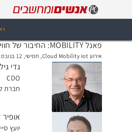
רא
פאנל MOBILITY: החיבור של חווית הלקוח פנים וחוץ ארגוניים באמצעות יישומים ואפליקציות
אירוע Cloud Mobility Iot, חמישי, 12 בנובמבר 2015, 10:20
גדי גיל
CDO
חברת לו
אופיר ז
יועץ סיי