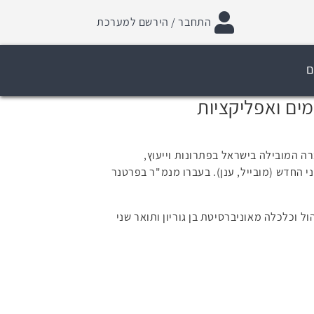
התחבר / הירשם למערכת
ם
ברה המובילה בישראל בפתרונות וייעוץ,
 המעבר של ארגונים אל ה-IT הארגוני החדש (מובייל, ענן). בעברו מנמ"ר בפרטנר
ול וכלכלה מאוניברסיטת בן גוריון ותואר שני