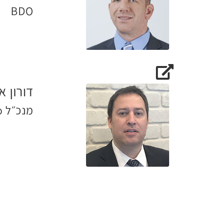
BDO
האתר של אופיר זילביגר
דורון א
מנכ״ל Plexivo