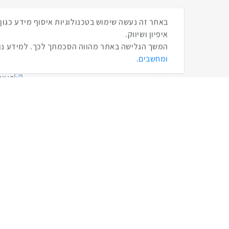
אודות
תמונו
איפיון ושיווק.
אנשים ומחשבים
המשך הגלישה באתר מהווה הסכמתך לכך. למידע נוס
מדיניות הפרטיות
ומחשבים
.
תקנון
הצהרת נגישות
About Us
פורטל החדשות
DailyMaily
כרטיס אשראי AMEX - The People
נצפיתם באירועי אנשים ומחשבים
פרסם אצלינו
אתר הנמר
שתפו ברשת