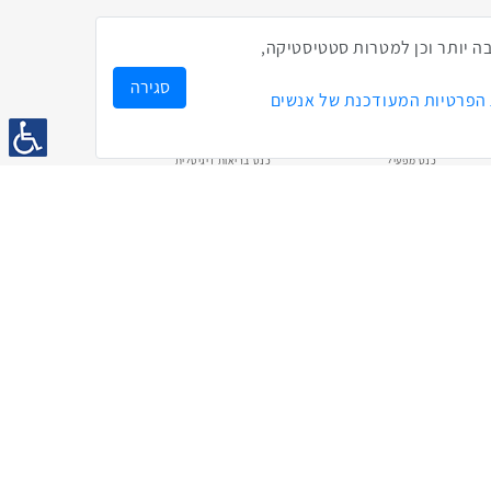
אירועים האחרונים
ק לך חווית גלישה טובה יותר וכן למטרות סטטיסטיקה,
סגירה
 הפרטיות המעודכנת של אנשים
1:43
2:33
4:00
כנס מפעיל
כנס בריאות דיגיטלית
2:32
1:14
3:52
כנס בינת יערות הכרמל
כנס F5